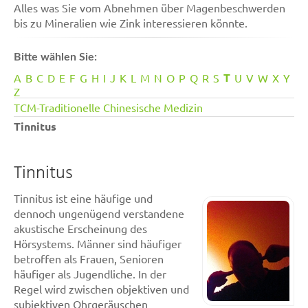
Alles was Sie vom Abnehmen über Magenbeschwerden
bis zu Mineralien wie Zink interessieren könnte.
Bitte wählen Sie:
T
A
B
C
D
E
F
G
H
I
J
K
L
M
N
O
P
Q
R
S
U
V
W
X
Y
Z
TCM-Traditionelle Chinesische Medizin
Tinnitus
Tinnitus
Tinnitus ist eine häufige und
dennoch ungenügend verstandene
akustische Erscheinung des
Hörsystems. Männer sind häufiger
betroffen als Frauen, Senioren
häufiger als Jugendliche. In der
Regel wird zwischen objektiven und
subjektiven Ohrgeräuschen