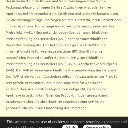
Bei Arzneimitteln: Zu Risiken und Nebenwirkungen lesen Sie die
Packungsbeilage und fragen Sie Ihre Ärztin, Ihren Arzt oder in Ihrer
Apotheke. Bei Tierarzneimitteln: Zu Risiken und Nebenwirkungen lesen
Sie die Packungsbeilage und fragen Sie Ihre Tierärztin, Ihren Tierarzt oder
in Ihrer Apotheke. Nur solange Vorrat reicht. Irrtum vorbehalten. Alle
Preise inkl. MwSt. * Sparpotential gegenüber der unverbindlichen
Preisempfehlung des Herstellers (UVP) oder der unverbindlichen
Herstellermeldung des Apothekenverkaufspreises (UAVP) an die
Informationsstelle für Arzneispezialitäten (IFA GmbH) / nur bei
rezeptfreien Produkten außer Büchern. UVP = Unverbindliche
Preisempfehlung des Herstellers (UVP). AVP = Apothekenverkaufspreis
(AVP). Der AVP ist keine unverbindliche Preisempfehlung der Hersteller.
Der AVP ist ein von den Apotheken selbst in Ansatz gebrachter Preis für
rezeptfreie Arzneimittel, der in der Höhe dem für Apotheken
verbindlichen Arzneimittel Abgabepreis entspricht, zu dem eine
Apotheke in bestimmten Fällen das Produkt mit der gesetzlichen
Krankenversicherung abrechnet. Im Gegensatz zum AVP ist die
gebräuchliche UVP eine Empfehlung der Hersteller.
This website makes use of cookies to enhance browsing experience and
provide additional functionality.
Details
Privacy policy