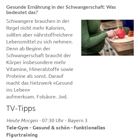
Gesunde Ernährung in der Schwangerschaft: Was
bedeutet das?
Schwangere brauchen in der
Regel nicht mehr Kalorien,
sollten aber nährstoffreichere
Lebensmittel zu sich nehmen.
Denn ab Beginn der
Schwangerschaft braucht der
Körper insbesondere mehr
Vitamine, Mineralstoffe sowie
Proteine als sonst. Darauf
macht das Netzwerk «Gesund
ins Leben»
aufmerksam. Folsäure, Jod,
EisenIn der Regel können
TV-Tipps
Schwangere diesen erhöhten
Bedarf an Nährstoffen über
Heute Morgen -
07:30 Uhr - Bayern 3
eine ausgewogene und
Tele-Gym - Gesund & schön - funktionelles
angepasste Ernährung
Figurtraining
abdecken. Ausnahme: Das