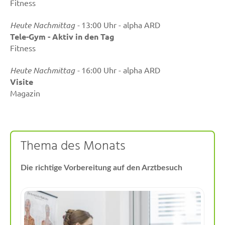
Fitness
benötigte Plus an Folat und
Jod lässt sich durch die
Heute Nachmittag -
13:00 Uhr - alpha ARD
Ernährung alleine nur schwer
Tele-Gym - Aktiv in den Tag
abdecken, so die Experten.
Fitness
Aber auch der Bedarf an
Omega-3-Fettsäure DHA, Eisen
Heute Nachmittag -
16:00 Uhr - alpha ARD
und Vitamin D ...
Visite
Magazin
Thema des Monats
Die richtige Vorbereitung auf den Arztbesuch