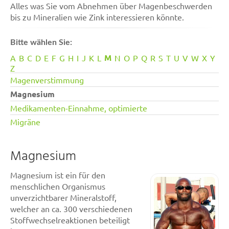
Alles was Sie vom Abnehmen über Magenbeschwerden
bis zu Mineralien wie Zink interessieren könnte.
Bitte wählen Sie:
M
A
B
C
D
E
F
G
H
I
J
K
L
N
O
P
Q
R
S
T
U
V
W
X
Y
Z
Magenverstimmung
Magnesium
Medikamenten-Einnahme, optimierte
Migräne
Magnesium
Magnesium ist ein für den
menschlichen Organismus
unverzichtbarer Mineralstoff,
welcher an ca. 300 verschiedenen
Stoffwechselreaktionen beteiligt