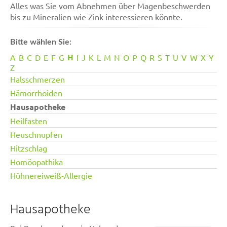
Alles was Sie vom Abnehmen über Magenbeschwerden
bis zu Mineralien wie Zink interessieren könnte.
Bitte wählen Sie:
H
A
B
C
D
E
F
G
I
J
K
L
M
N
O
P
Q
R
S
T
U
V
W
X
Y
Z
Halsschmerzen
Hämorrhoiden
Hausapotheke
Heilfasten
Heuschnupfen
Hitzschlag
Homöopathika
Hühnereiweiß-Allergie
Hausapotheke